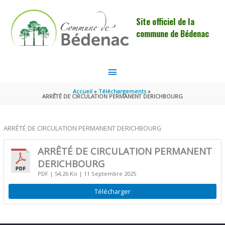
Aller au contenu
Aller au pied de page
Site officiel de la
commune de Bédenac
MENU
PRINCIPAL
Accueil
Téléchargements
ARRÊTÉ DE CIRCULATION PERMANENT DERICHBOURG
ARRÊTÉ DE CIRCULATION PERMANENT DERICHBOURG
ARRÊTÉ DE CIRCULATION PERMANENT
DERICHBOURG
PDF
| 54,26 Ko
| 11 Septembre 2025
Télécharger