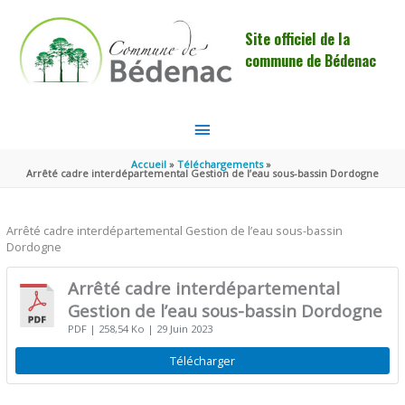
Aller au contenu
Aller au pied de page
Site officiel de la
commune de Bédenac
MENU
PRINCIPAL
Accueil
Téléchargements
Arrêté cadre interdépartemental Gestion de l’eau sous-bassin Dordogne
Arrêté cadre interdépartemental Gestion de l’eau sous-bassin
Dordogne
Arrêté cadre interdépartemental
Gestion de l’eau sous-bassin Dordogne
PDF
| 258,54 Ko
| 29 Juin 2023
Télécharger