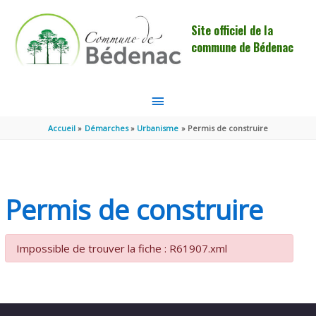
Aller au contenu
Aller au pied de page
Site officiel de la
commune de Bédenac
MENU
PRINCIPAL
Accueil
Démarches
Urbanisme
Permis de construire
Permis de construire
Impossible de trouver la fiche : R61907.xml