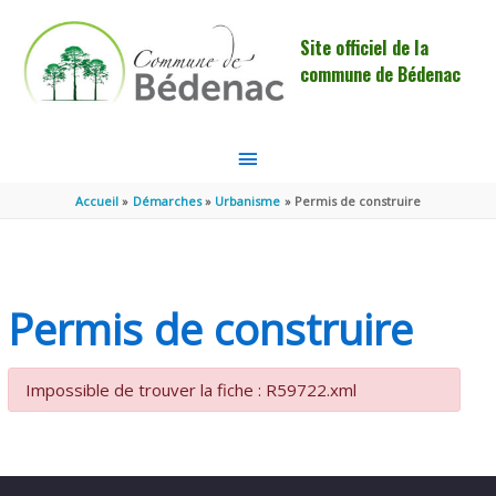
Aller au contenu
Aller au pied de page
Site officiel de la
commune de Bédenac
MENU
PRINCIPAL
Accueil
Démarches
Urbanisme
Permis de construire
Permis de construire
Impossible de trouver la fiche : R59722.xml