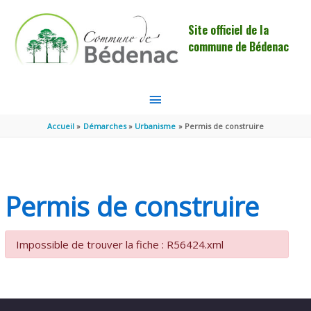
Aller au contenu
Aller au pied de page
Site officiel de la
commune de Bédenac
MENU
PRINCIPAL
Accueil
Démarches
Urbanisme
Permis de construire
Permis de construire
Impossible de trouver la fiche : R56424.xml