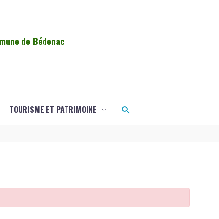
ommune de Bédenac
Rechercher
TOURISME ET PATRIMOINE