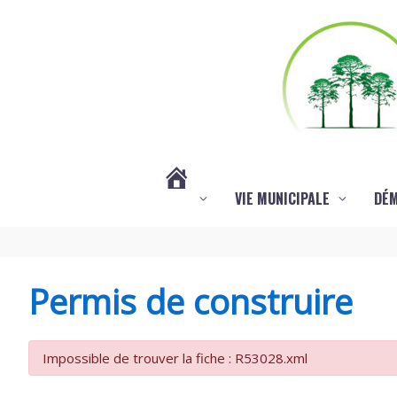
Aller au contenu
Aller au pied de page
VIE MUNICIPALE
DÉ
#3578
(PAS
Permis de construire
DE
Impossible de trouver la fiche : R53028.xml
TITRE)