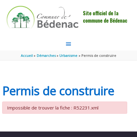
Aller au contenu
Aller au pied de page
Site officiel de la
commune de Bédenac
MENU
PRINCIPAL
Accueil
Démarches
Urbanisme
Permis de construire
Permis de construire
Impossible de trouver la fiche : R52231.xml