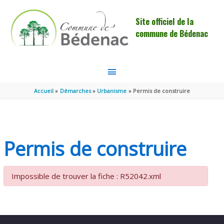
Aller au contenu
Aller au pied de page
Site officiel de la
commune de Bédenac
MENU
PRINCIPAL
Accueil
Démarches
Urbanisme
Permis de construire
Permis de construire
Impossible de trouver la fiche : R52042.xml