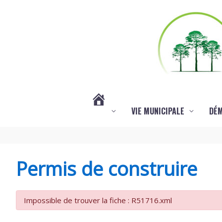
Aller au contenu
Aller au pied de page
VIE MUNICIPALE
DÉ
#3578
(PAS
Permis de construire
DE
Impossible de trouver la fiche : R51716.xml
TITRE)