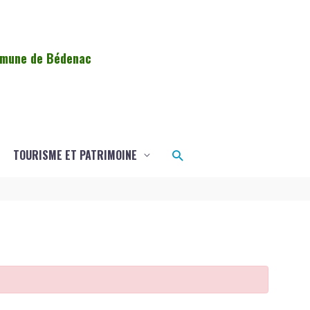
ommune de Bédenac
Rechercher
TOURISME ET PATRIMOINE