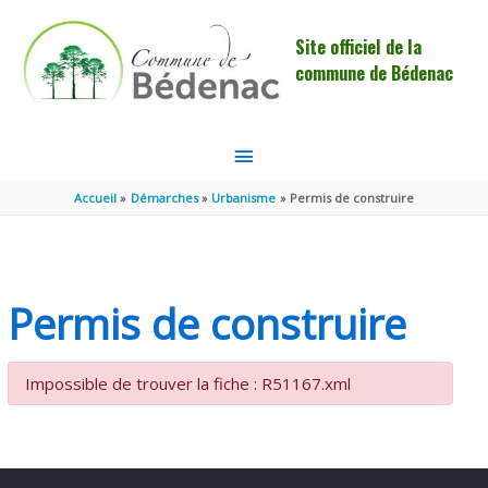
Aller au contenu
Aller au pied de page
Site officiel de la
commune de Bédenac
MENU
PRINCIPAL
Accueil
Démarches
Urbanisme
Permis de construire
Permis de construire
Impossible de trouver la fiche : R51167.xml