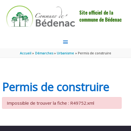
Aller au contenu
Aller au pied de page
Site officiel de la
commune de Bédenac
MENU
PRINCIPAL
Accueil
Démarches
Urbanisme
Permis de construire
Permis de construire
Impossible de trouver la fiche : R49752.xml