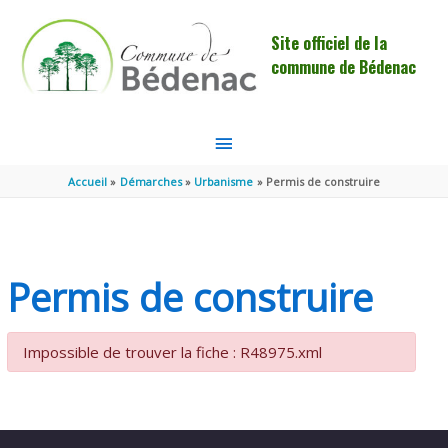
Aller au contenu
Aller au pied de page
Site officiel de la
commune de Bédenac
MENU
PRINCIPAL
Accueil
Démarches
Urbanisme
Permis de construire
Permis de construire
Impossible de trouver la fiche : R48975.xml