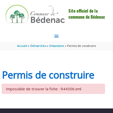
Aller au contenu
Aller au pied de page
Site officiel de la
commune de Bédenac
MENU
PRINCIPAL
Accueil
Démarches
Urbanisme
Permis de construire
Permis de construire
Impossible de trouver la fiche : R44506.xml