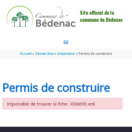
Aller au contenu
Aller au pied de page
Site officiel de la
commune de Bédenac
MENU
PRINCIPAL
Accueil
Démarches
Urbanisme
Permis de construire
Permis de construire
Impossible de trouver la fiche : R38693.xml