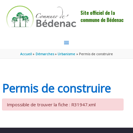
Aller au contenu
Aller au pied de page
Site officiel de la
commune de Bédenac
MENU
PRINCIPAL
Accueil
Démarches
Urbanisme
Permis de construire
Permis de construire
Impossible de trouver la fiche : R31947.xml