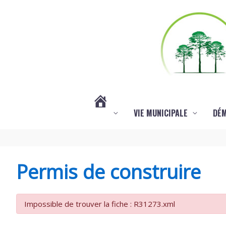
Aller au contenu
Aller au pied de page
VIE MUNICIPALE
DÉ
#3578
(PAS
Permis de construire
DE
Impossible de trouver la fiche : R31273.xml
TITRE)