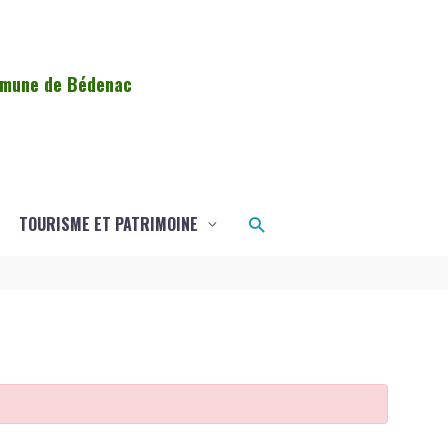
ommune de Bédenac
Rechercher
TOURISME ET PATRIMOINE