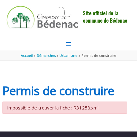
Aller au contenu
Aller au pied de page
Site officiel de la
commune de Bédenac
MENU
PRINCIPAL
Accueil
Démarches
Urbanisme
Permis de construire
Permis de construire
Impossible de trouver la fiche : R31258.xml