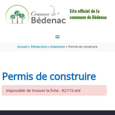
Aller au contenu
Aller au pied de page
Site officiel de la
commune de Bédenac
MENU
PRINCIPAL
Accueil
Démarches
Urbanisme
Permis de construire
Permis de construire
Impossible de trouver la fiche : R2773.xml