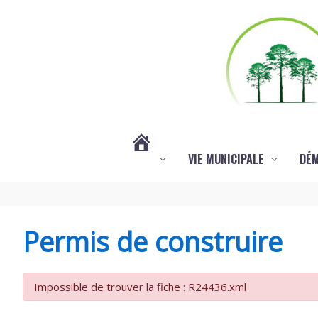
Aller au contenu
Aller au pied de page
VIE MUNICIPALE
DÉ
#3578
(PAS
Permis de construire
DE
Impossible de trouver la fiche : R24436.xml
TITRE)