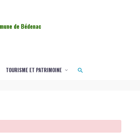
ommune de Bédenac
Rechercher
TOURISME ET PATRIMOINE