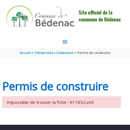
Aller au contenu
Aller au pied de page
Site officiel de la
commune de Bédenac
MENU
PRINCIPAL
Accueil
Démarches
Urbanisme
Permis de construire
Permis de construire
Impossible de trouver la fiche : R17852.xml