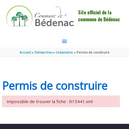
Aller au contenu
Aller au pied de page
Site officiel de la
commune de Bédenac
MENU
PRINCIPAL
Accueil
Démarches
Urbanisme
Permis de construire
Permis de construire
Impossible de trouver la fiche : R15441.xml