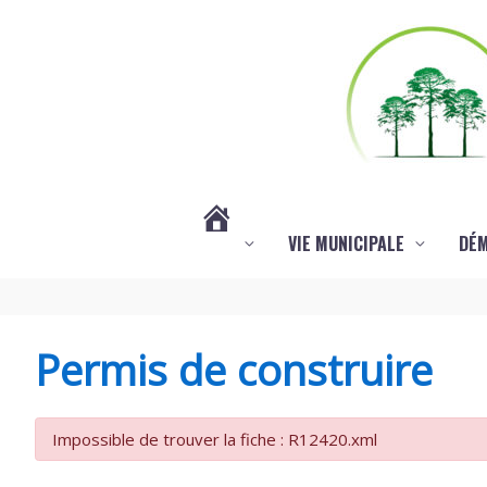
Aller au contenu
Aller au pied de page
VIE MUNICIPALE
DÉ
#3578
(PAS
Permis de construire
DE
Impossible de trouver la fiche : R12420.xml
TITRE)