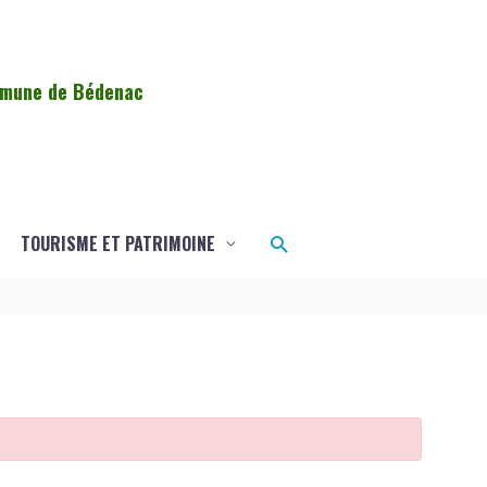
ommune de Bédenac
Rechercher
TOURISME ET PATRIMOINE