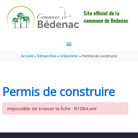
Aller au contenu
Aller au pied de page
Site officiel de la
commune de Bédenac
MENU
PRINCIPAL
Accueil
Démarches
Urbanisme
Permis de construire
Permis de construire
Impossible de trouver la fiche : R1084.xml