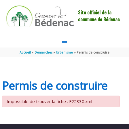
Aller au contenu
Aller au pied de page
Site officiel de la
commune de Bédenac
MENU
PRINCIPAL
Accueil
Démarches
Urbanisme
Permis de construire
Permis de construire
Impossible de trouver la fiche : F22330.xml