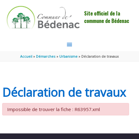
Aller au contenu
Aller au pied de page
Site officiel de la
commune de Bédenac
MENU
PRINCIPAL
Accueil
Démarches
Urbanisme
Déclaration de travaux
Déclaration de travaux
Impossible de trouver la fiche : R63957.xml