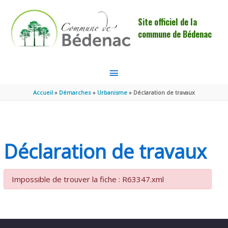
Aller au contenu
Aller au pied de page
Site officiel de la
commune de Bédenac
MENU
PRINCIPAL
Accueil
Démarches
Urbanisme
Déclaration de travaux
Déclaration de travaux
Impossible de trouver la fiche : R63347.xml