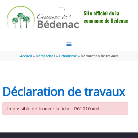
Aller au contenu
Aller au pied de page
Site officiel de la
commune de Bédenac
MENU
PRINCIPAL
Accueil
Démarches
Urbanisme
Déclaration de travaux
Déclaration de travaux
Impossible de trouver la fiche : R61010.xml