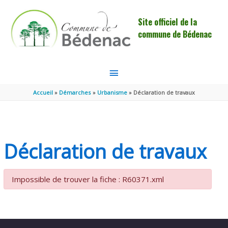
Aller au contenu
Aller au pied de page
Site officiel de la
commune de Bédenac
MENU
PRINCIPAL
Accueil
Démarches
Urbanisme
Déclaration de travaux
Déclaration de travaux
Impossible de trouver la fiche : R60371.xml