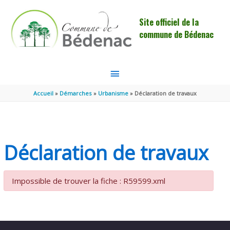
Aller au contenu
Aller au pied de page
Site officiel de la
commune de Bédenac
MENU
PRINCIPAL
Accueil
Démarches
Urbanisme
Déclaration de travaux
Déclaration de travaux
Impossible de trouver la fiche : R59599.xml