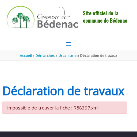
Aller au contenu
Aller au pied de page
Site officiel de la
commune de Bédenac
MENU
PRINCIPAL
Accueil
Démarches
Urbanisme
Déclaration de travaux
Déclaration de travaux
Impossible de trouver la fiche : R58397.xml