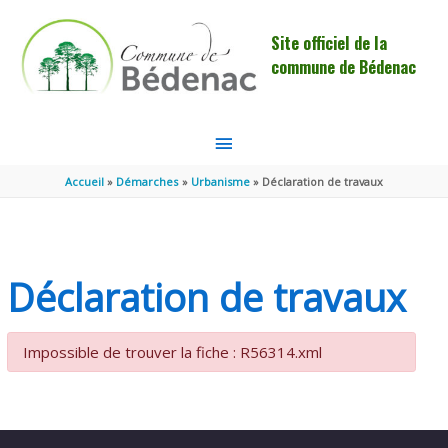
Aller au contenu
Aller au pied de page
Site officiel de la
commune de Bédenac
MENU
PRINCIPAL
Accueil
Démarches
Urbanisme
Déclaration de travaux
Déclaration de travaux
Impossible de trouver la fiche : R56314.xml