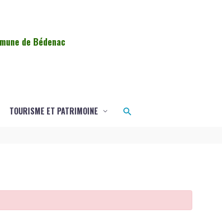
ommune de Bédenac
Rechercher
TOURISME ET PATRIMOINE