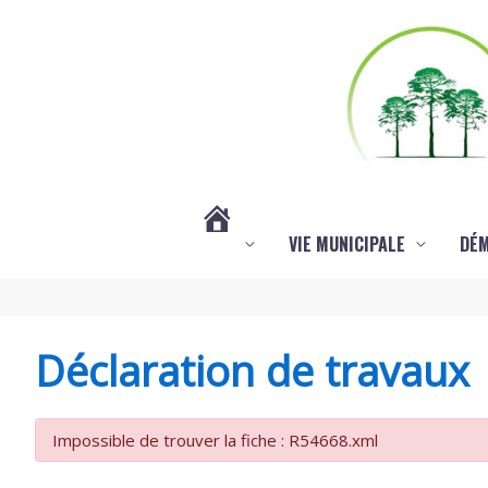
Aller au contenu
Aller au pied de page
VIE MUNICIPALE
DÉ
#3578
(PAS
Déclaration de travaux
DE
Impossible de trouver la fiche : R54668.xml
TITRE)