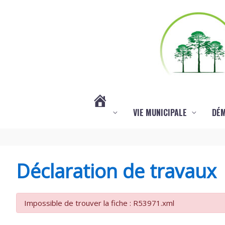
Aller au contenu
Aller au pied de page
VIE MUNICIPALE
DÉ
#3578
(PAS
Déclaration de travaux
DE
Impossible de trouver la fiche : R53971.xml
TITRE)