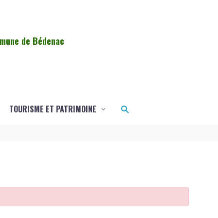
ommune de Bédenac
Rechercher
TOURISME ET PATRIMOINE