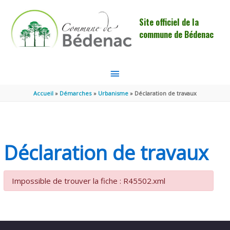
Aller au contenu
Aller au pied de page
Site officiel de la
commune de Bédenac
MENU
PRINCIPAL
Accueil
Démarches
Urbanisme
Déclaration de travaux
Déclaration de travaux
Impossible de trouver la fiche : R45502.xml