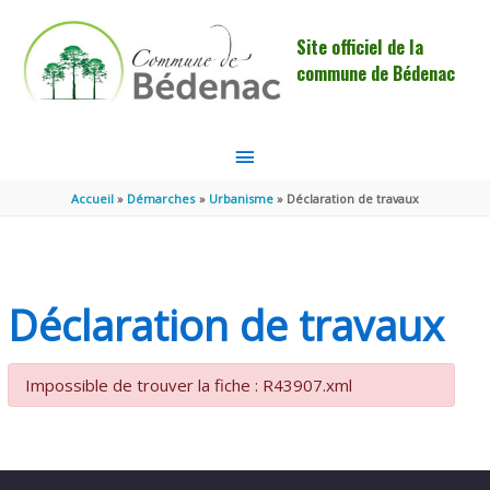
Aller au contenu
Aller au pied de page
Site officiel de la
commune de Bédenac
MENU
PRINCIPAL
Accueil
Démarches
Urbanisme
Déclaration de travaux
Déclaration de travaux
Impossible de trouver la fiche : R43907.xml