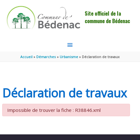
Aller au contenu
Aller au pied de page
Site officiel de la
commune de Bédenac
MENU
PRINCIPAL
Accueil
Démarches
Urbanisme
Déclaration de travaux
Déclaration de travaux
Impossible de trouver la fiche : R38846.xml