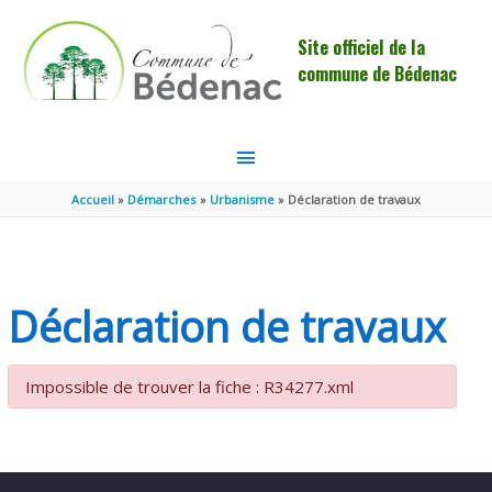
Aller au contenu
Aller au pied de page
Site officiel de la
commune de Bédenac
MENU
PRINCIPAL
Accueil
Démarches
Urbanisme
Déclaration de travaux
Déclaration de travaux
Impossible de trouver la fiche : R34277.xml