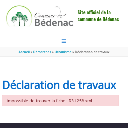
Aller au contenu
Aller au pied de page
Site officiel de la
commune de Bédenac
MENU
PRINCIPAL
Accueil
Démarches
Urbanisme
Déclaration de travaux
Déclaration de travaux
Impossible de trouver la fiche : R31258.xml