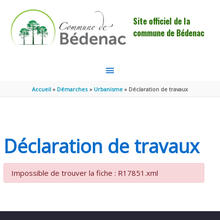
Aller au contenu
Aller au pied de page
Site officiel de la
commune de Bédenac
MENU
PRINCIPAL
Accueil
Démarches
Urbanisme
Déclaration de travaux
Déclaration de travaux
Impossible de trouver la fiche : R17851.xml