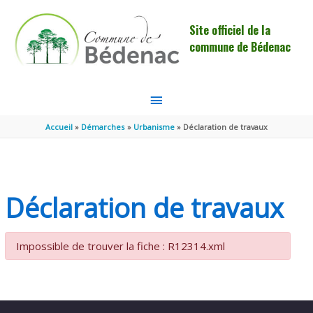
Aller au contenu
Aller au pied de page
Site officiel de la
commune de Bédenac
MENU
PRINCIPAL
Accueil
Démarches
Urbanisme
Déclaration de travaux
Déclaration de travaux
Impossible de trouver la fiche : R12314.xml