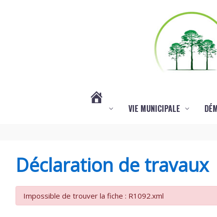
Aller au contenu
Aller au pied de page
VIE MUNICIPALE
DÉ
#3578
(PAS
Déclaration de travaux
DE
Impossible de trouver la fiche : R1092.xml
TITRE)