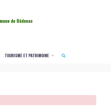
ommune de Bédenac
Rechercher
TOURISME ET PATRIMOINE