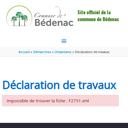
Aller au contenu
Aller au pied de page
Site officiel de la
commune de Bédenac
MENU
PRINCIPAL
Accueil
Démarches
Urbanisme
Déclaration de travaux
Déclaration de travaux
Impossible de trouver la fiche : F2751.xml