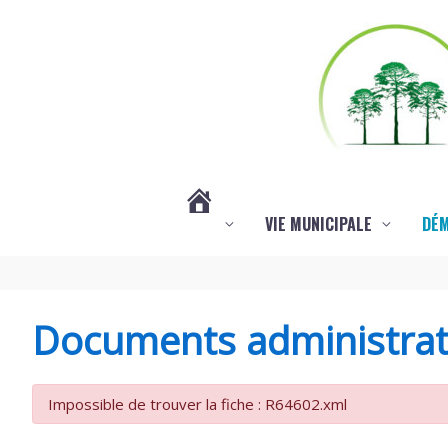
Aller au contenu
Aller au pied de page
VIE MUNICIPALE
DÉ
#3578
(PAS
Documents administrat
DE
Impossible de trouver la fiche : R64602.xml
TITRE)