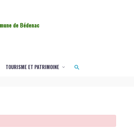
ommune de Bédenac
Rechercher
TOURISME ET PATRIMOINE