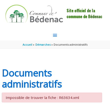
Aller au contenu
Aller au pied de page
Site officiel de la
commune de Bédenac
MENU
PRINCIPAL
Accueil
Démarches
Documents administratifs
Documents
administratifs
Impossible de trouver la fiche : R63634.xml