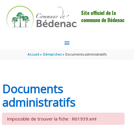
Aller au contenu
Aller au pied de page
Site officiel de la
commune de Bédenac
MENU
PRINCIPAL
Accueil
Démarches
Documents administratifs
Documents
administratifs
Impossible de trouver la fiche : R61939.xml