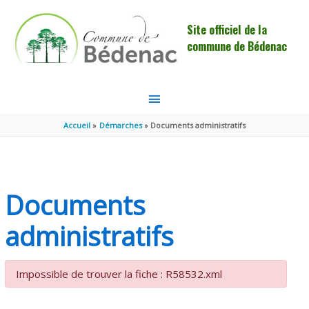
Aller au contenu
Aller au pied de page
Site officiel de la
commune de Bédenac
MENU
PRINCIPAL
Accueil
Démarches
Documents administratifs
Documents
administratifs
Impossible de trouver la fiche : R58532.xml