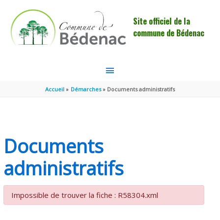
Aller au contenu
Aller au pied de page
Site officiel de la
commune de Bédenac
MENU
PRINCIPAL
Accueil
Démarches
Documents administratifs
Documents
administratifs
Impossible de trouver la fiche : R58304.xml