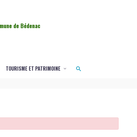
ommune de Bédenac
Rechercher
TOURISME ET PATRIMOINE