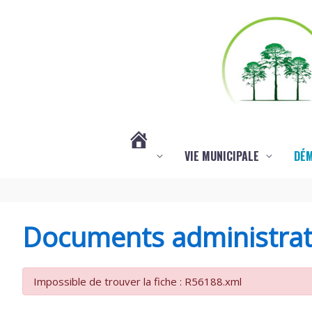
Aller au contenu
Aller au pied de page
VIE MUNICIPALE
DÉ
#3578
(PAS
Documents administrat
DE
Impossible de trouver la fiche : R56188.xml
TITRE)