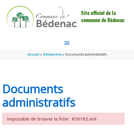
Aller au contenu
Aller au pied de page
Site officiel de la
commune de Bédenac
MENU
PRINCIPAL
Accueil
Démarches
Documents administratifs
Documents
administratifs
Impossible de trouver la fiche : R56185.xml