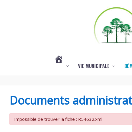
Aller au contenu
Aller au pied de page
VIE MUNICIPALE
DÉ
#3578
(PAS
Documents administrat
DE
Impossible de trouver la fiche : R54632.xml
TITRE)