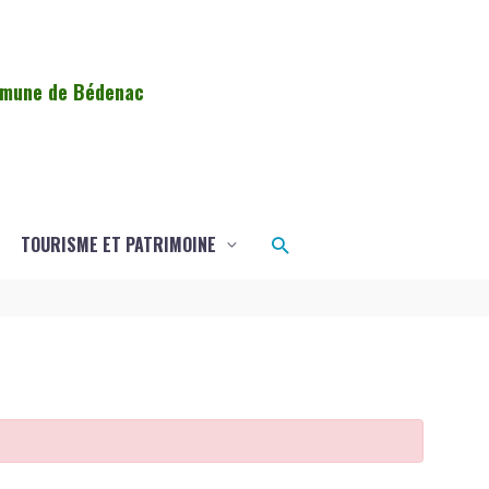
ommune de Bédenac
Rechercher
TOURISME ET PATRIMOINE